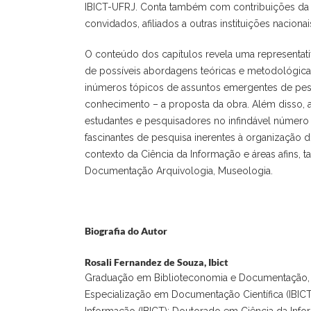
IBICT-UFRJ. Conta também com contribuições da 
convidados, afiliados a outras instituições nacionai
O conteúdo dos capítulos revela uma representati
de possíveis abordagens teóricas e metodológic
inúmeros tópicos de assuntos emergentes de pe
conhecimento – a proposta da obra. Além disso, a
estudantes e pesquisadores no infindável número
fascinantes de pesquisa inerentes à organização
contexto da Ciência da Informação e áreas afins, t
Documentação Arquivologia, Museologia.
Biografia do Autor
Rosali Fernandez de Souza,
Ibict
Graduação em Biblioteconomia e Documentação, U
Especialização em Documentação Científica (IBIC
Informação (IBICT); Doutorado em Ciência da Inf