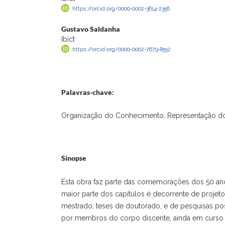
https://orcid.org/0000-0002-3614-2356
Gustavo Saldanha
Ibict
https://orcid.org/0000-0002-7679-8552
Palavras-chave:
Organização do Conhecimento, Representação do
Sinopse
Esta obra faz parte das comemorações dos 50 an
maior parte dos capítulos é decorrente de projet
mestrado, teses de doutorado, e de pesquisas pos
por membros do corpo discente, ainda em curso