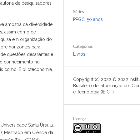
autoria de pesquisadores
s.
Séries
PPGCI 50 anos
va amostra da diversidade
as, assim como de
squisa em organização do
Categorias
bre horizontes para
Livros
 de questões desafiantes e
 do conhecimento no
ais como, Biblioteconomia,
Copyright (c) 2022 © 2022 Instit
Brasileiro de Informação em Ciên
e Tecnologia (IBICT)
Licença
niversidade Santa Úrsula;
T); Mestrado em Ciência da
ormação (PNL/CNAA);