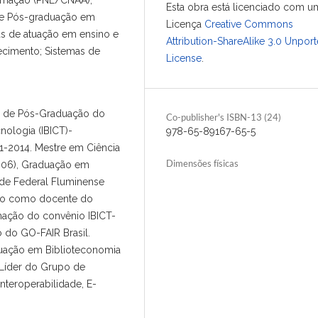
Esta obra está licenciado com u
de Pós-graduação em
Licença
Creative Commons
eas de atuação em ensino e
Attribution-ShareAlike 3.0 Unpor
cimento; Sistemas de
License
.
a de Pós-Graduação do
Co-publisher's ISBN-13 (24)
nologia (IBICT)-
978-65-89167-65-5
1-2014. Mestre em Ciência
Dimensões físicas
006), Graduação em
de Federal Fluminense
ndo como docente do
ação do convênio IBICT-
do GO-FAIR Brasil.
uação em Biblioteconomia
 Líder do Grupo de
nteroperabilidade, E-