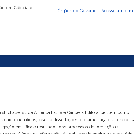
ação em Ciência e
Órgãos do Governo
Acesso à Inform
tricto sensu de América Latina e Caribe, a Editora Ibict tem como
técnico-científicos, teses e dissertações, documentação retrospectiv
igação científica e resultados dos processos de formação e
isa em Ciência da Informação. As políticas de controle de relatórios