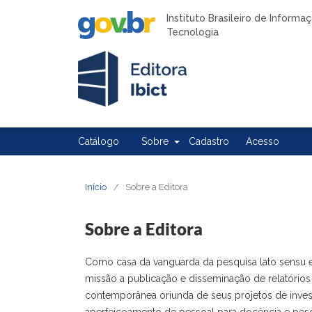
Instituto Brasileiro de Inform
Tecnologia
Catálogo
Sobre
Cadastro
Acesso
Início
/
Sobre a Editora
Sobre a Editora
Como casa da vanguarda da pesquisa lato sensu e s
missão a publicação e disseminação de relatórios 
contemporânea oriunda de seus projetos de invest
aperfeiçoamento de pessoal para docência e pesqu