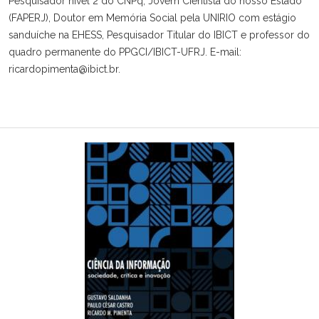
Pesquisador nível 2 do CNPq, Jovem Cientista do nosso Estado
(FAPERJ), Doutor em Memória Social pela UNIRIO com estágio
sanduíche na EHESS, Pesquisador Titular do IBICT e professor do
quadro permanente do PPGCI/IBICT-UFRJ. E-mail:
ricardopimenta@ibict.br.