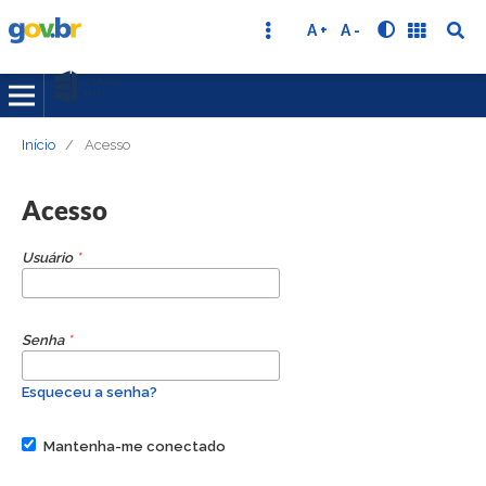
A +
A -
Início
/
Acesso
Acesso
Usuário
*
Senha
*
Esqueceu a senha?
Mantenha-me conectado