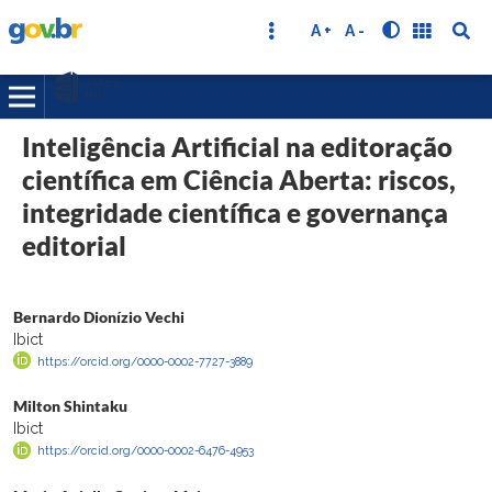
A +
A -
Inteligência Artificial na editoração
científica em Ciência Aberta: riscos,
integridade científica e governança
editorial
Bernardo Dionízio Vechi
Ibict
https://orcid.org/0000-0002-7727-3889
Milton Shintaku
Ibict
https://orcid.org/0000-0002-6476-4953