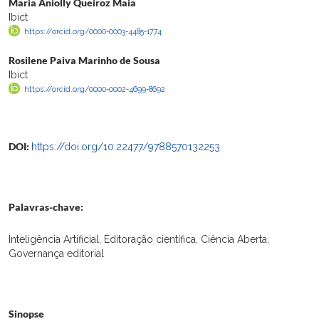
Maria Aniolly Queiroz Maia
Ibict
https://orcid.org/0000-0003-4485-1774
Rosilene Paiva Marinho de Sousa
Ibict
https://orcid.org/0000-0002-4699-8692
DOI:
https://doi.org/10.22477/9788570132253
Palavras-chave:
Inteligência Artificial, Editoração científica, Ciência Aberta,
Governança editorial
Sinopse